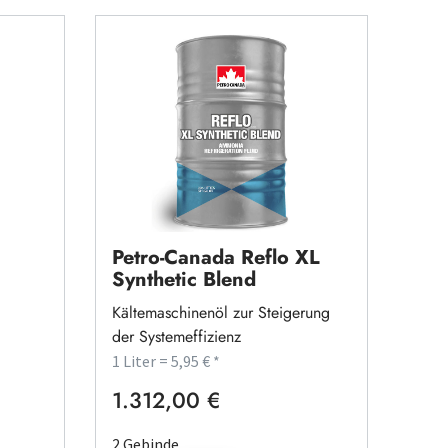
Petro-Canada Reflo XL
Synthetic Blend
Kältemaschinenöl zur Steigerung
der Systemeffizienz
1 Liter = 5,95 € *
1.312,00 €
Regulärer Preis:
2 Gebinde