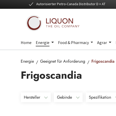
Autorisierter Petro-Canada Distributor D + AT
 Hauptinhalt springen
Zur Suche springen
Zur Hauptnavigation springen
Home
Energie
Food & Pharmacy
Agrar
Energie
Geeignet für Anforderung
Frigoscandia
Frigoscandia
Hersteller
Gebinde
Spezifikation