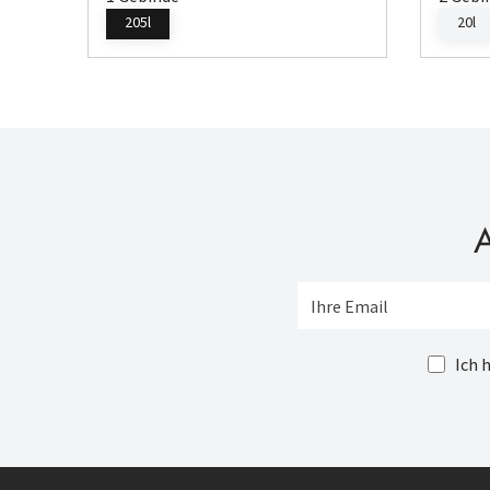
205l
20l
A
Ich 