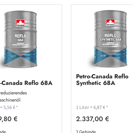
Petro-Canada Reflo
o-Canada Reflo 68A
Synthetic 68A
reduzierendes
aschinenöl
 = 5,56 € *
1 Liter = 6,87 € *
9,80 €
2.337,00 €
rer Preis:
Regulärer Preis:
nde
1 Gebinde