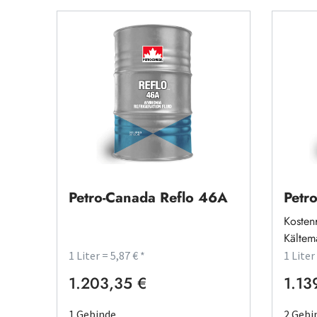
Petro-Canada Reflo 46A
Petr
Kosten
Kältem
1 Liter = 5,87 € *
1 Liter
1.203,35 €
1.13
Regulärer Preis:
Regulä
1 Gebinde
2 Gebi