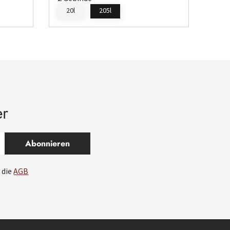
20l
205l
er
Abonnieren
 die
AGB