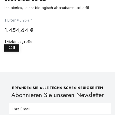
Inhibiertes, leicht biologisch abbaubares Isolieröl
1 Liter = 6,96 € *
1.454,64 €
Regulärer Preis:
1 Gebindegröße
209l
ERFAHREN SIE ALLE TECHNISCHEN NEUIGKEITEN
Abonnieren Sie unseren Newsletter