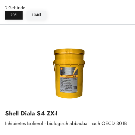
2 Gebinde
205l
1040l
Shell Diala S4 ZX-I
Inhibiertes Isolieröl - biologisch abbaubar nach OECD 301B