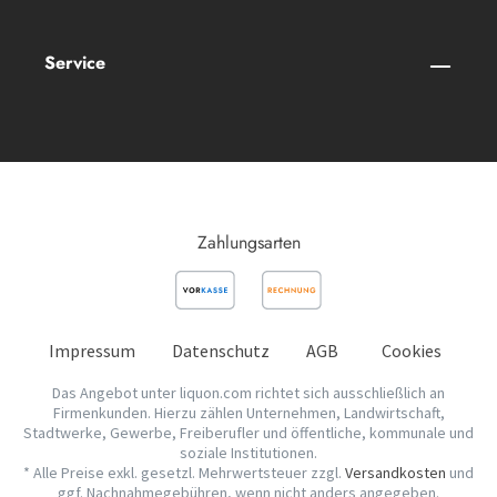
Service
Zahlungsarten
Impressum
Datenschutz
AGB
Cookies
Das Angebot unter liquon.com richtet sich ausschließlich an
Firmenkunden. Hierzu zählen Unternehmen, Landwirtschaft,
Stadtwerke, Gewerbe, Freiberufler und öffentliche, kommunale und
soziale Institutionen.
* Alle Preise exkl. gesetzl. Mehrwertsteuer zzgl.
Versandkosten
und
ggf. Nachnahmegebühren, wenn nicht anders angegeben.