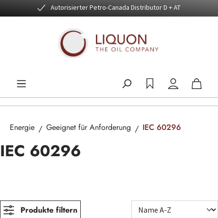
Autorisierter Petro-Canada Distributor D + AT
Zum Hauptinhalt springen
Energie
Geeignet für Anforderung
IEC 60296
IEC 60296
Produkte filtern