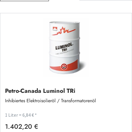
Petro-Canada Luminol TRi
Inhibiertes Elektroisolieröl / Transformatorenöl
1 Liter = 6,84 € *
1.402,20 €
Regulärer Preis: