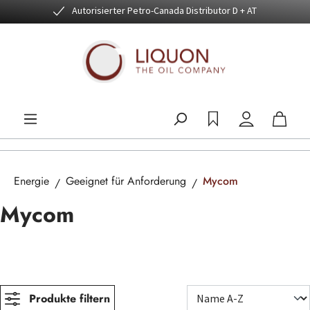
Autorisierter Petro-Canada Distributor D + AT
Zum Hauptinhalt springen
Energie
Geeignet für Anforderung
Mycom
Mycom
Produkte filtern