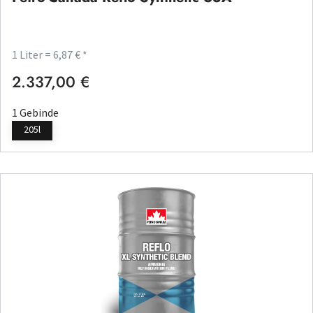
1 Liter = 6,87 € *
2.337,00 €
Regulärer Preis:
1 Gebinde
205l