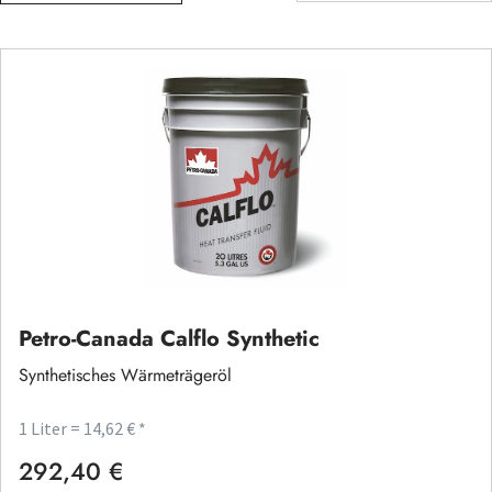
Petro-Canada Calflo Synthetic
Synthetisches Wärmeträgeröl
1 Liter = 14,62 € *
292,40 €
Regulärer Preis: