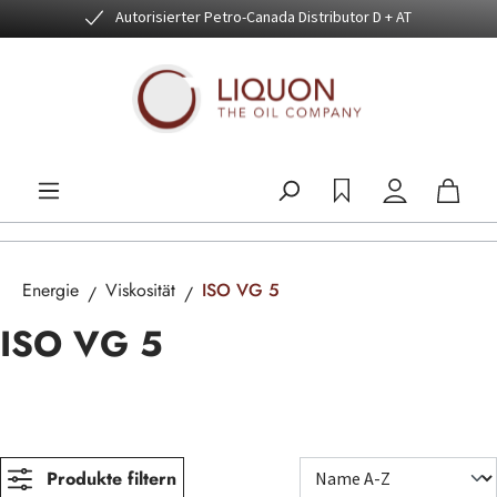
Autorisierter Petro-Canada Distributor D + AT
Zum Hauptinhalt springen
Energie
Viskosität
ISO VG 5
ISO VG 5
Produkte filtern