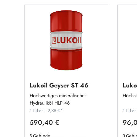
Lukoil Geyser ST 46
Luko
Hochwertiges mineralisches
Höchst
Hydrauliköl HLP 46
1 Liter = 2,88 € *
1 Liter
590,40 €
96,0
Regulärer Preis:
Regulä
5 Gebinde
3 Gebi