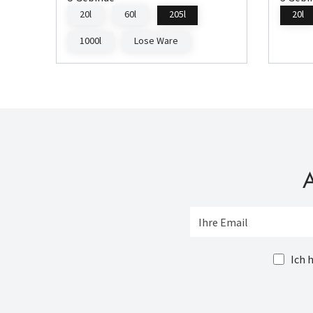
20l
60l
205l
20l
1000l
Lose Ware
A
Ich 