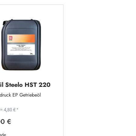
il Steelo HST 220
druck EP Getriebeöl
 = 4,80 € *
0 €
rer Preis:
nde