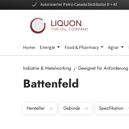
Autorisierter Petro-Canada Distributor D + AT
 Hauptinhalt springen
Zur Suche springen
Zur Hauptnavigation springen
Home
Energie
Food & Pharmacy
Agrar
Industrie & Metalworking
Geeignet für Anforderung
Battenfeld
Hersteller
Gebinde
Spezifikation