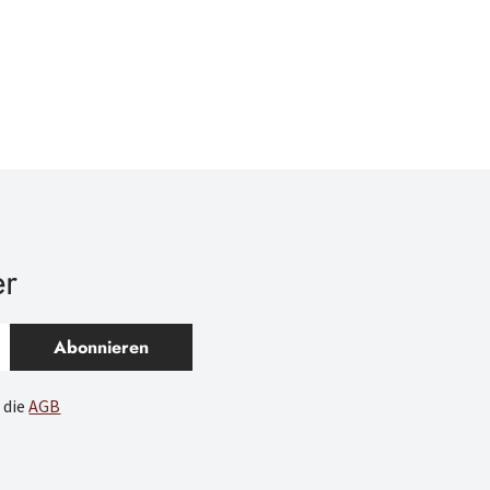
er
Abonnieren
 die
AGB