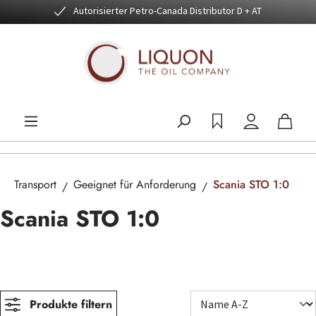
Autorisierter Petro-Canada Distributor D + AT
Zum Hauptinhalt springen
Transport
Geeignet für Anforderung
Scania STO 1:0
Scania STO 1:0
Produkte filtern