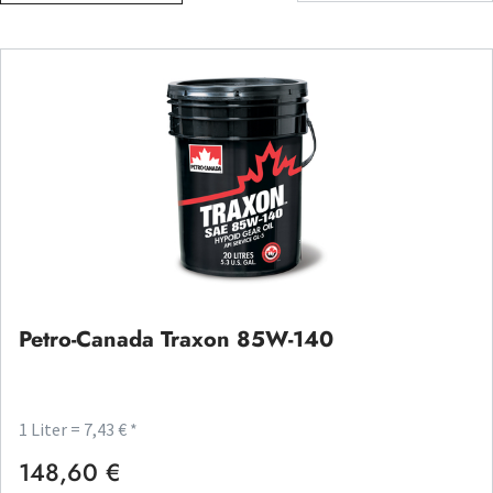
Petro-Canada Traxon 85W-140
1 Liter = 7,43 € *
148,60 €
Regulärer Preis: