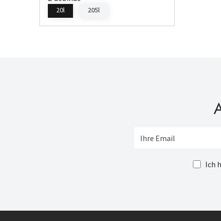
20l
205l
A
Ich 