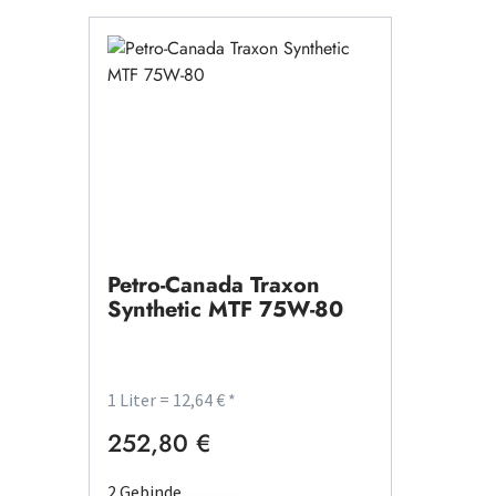
Petro-Canada Traxon
Synthetic MTF 75W-80
1 Liter = 12,64 € *
252,80 €
Regulärer Preis:
2 Gebinde