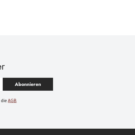
er
Abonnieren
 die
AGB