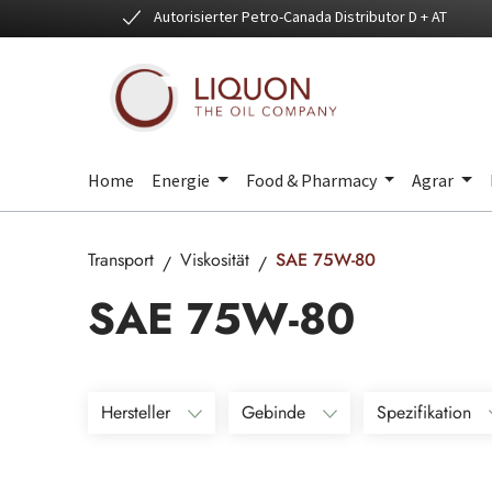
Autorisierter Petro-Canada Distributor D + AT
 Hauptinhalt springen
Zur Suche springen
Zur Hauptnavigation springen
Home
Energie
Food & Pharmacy
Agrar
Transport
Viskosität
SAE 75W-80
SAE 75W-80
Hersteller
Gebinde
Spezifikation