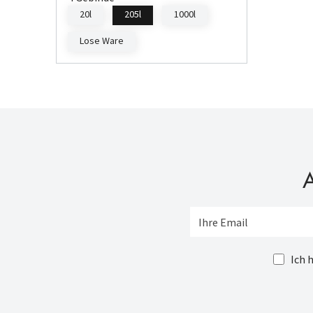
20l
205l
1000l
Lose Ware
A
Ich 