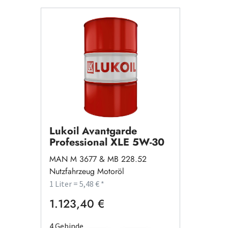
Lukoil Avantgarde
Professional XLE 5W-30
MAN M 3677 & MB 228.52
Nutzfahrzeug Motoröl
1 Liter = 5,48 € *
1.123,40 €
Regulärer Preis:
4 Gebinde