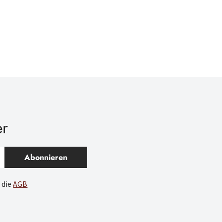
er
Abonnieren
 die
AGB