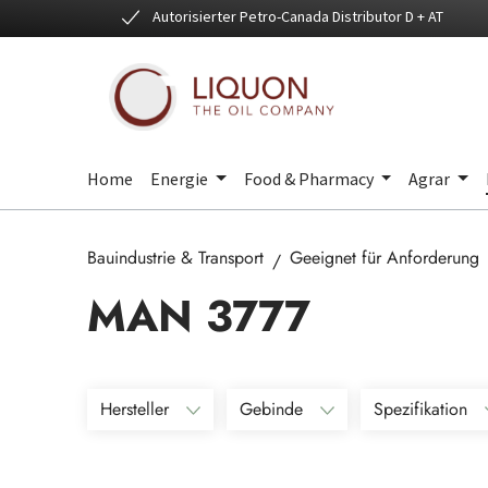
Autorisierter Petro-Canada Distributor D + AT
 Hauptinhalt springen
Zur Suche springen
Zur Hauptnavigation springen
Home
Energie
Food & Pharmacy
Agrar
Bauindustrie & Transport
Geeignet für Anforderung
MAN 3777
Hersteller
Gebinde
Spezifikation