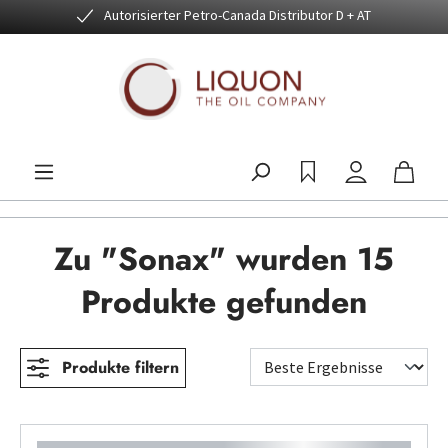
Autorisierter Petro-Canada Distributor D + AT
Zum Hauptinhalt springen
Zu "Sonax" wurden 15
Produkte gefunden
Produkte filtern