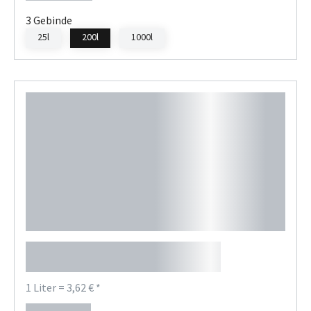
3 Gebinde
25l
200l
1000l
Sonax Intensive Cleaner
Truck + Bus
1 Liter = 3,62 € *