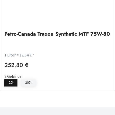
Petro-Canada Traxon Synthetic MTF 75W-80
1 Liter = 12,64 € *
252,80 €
Regulärer Preis:
2 Gebinde
20l
205l