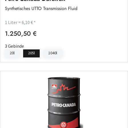
Synthetisches UTTO Transmission Fluid
1 Liter = 6,10 € *
1.250,50 €
Regulärer Preis:
3 Gebinde
20l
205l
1040l