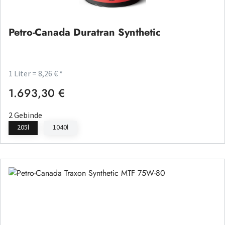
Petro-Canada Duratran Synthetic
1 Liter = 8,26 € *
1.693,30 €
Regulärer Preis:
2 Gebinde
205l
1040l