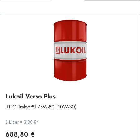
Lukoil Verso Plus
UTTO Traktoröl 75W-80 (10W-30)
1 Liter = 3,36 € *
688,80 €
Regulärer Preis: