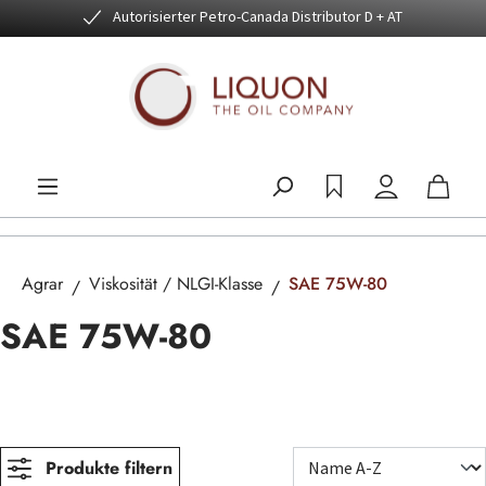
Autorisierter Petro-Canada Distributor D + AT
Zum Hauptinhalt springen
Agrar
Viskosität / NLGI-Klasse
SAE 75W-80
SAE 75W-80
Produkte filtern