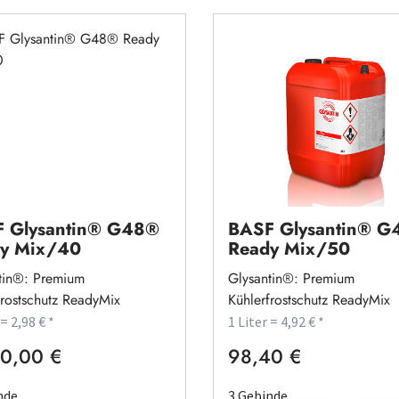
 Glysantin® G48®
BASF Glysantin® 
y Mix/40
Ready Mix/50
tin®: Premium
Glysantin®: Premium
frostschutz ReadyMix
Kühlerfrostschutz ReadyMix
 = 2,98 € *
1 Liter = 4,92 € *
0,00 €
98,40 €
rer Preis:
Regulärer Preis:
nde
3 Gebinde