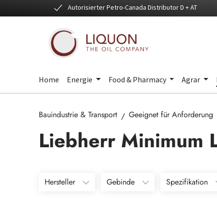
Autorisierter Petro-Canada Distributor D + AT
 Hauptinhalt springen
Zur Suche springen
Zur Hauptnavigation springen
Home
Energie
Food & Pharmacy
Agrar
Bauindustrie & Transport
Geeignet für Anforderung
Liebherr Minimum
Hersteller
Gebinde
Spezifikation