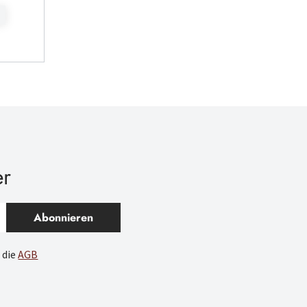
er
Abonnieren
 die
AGB