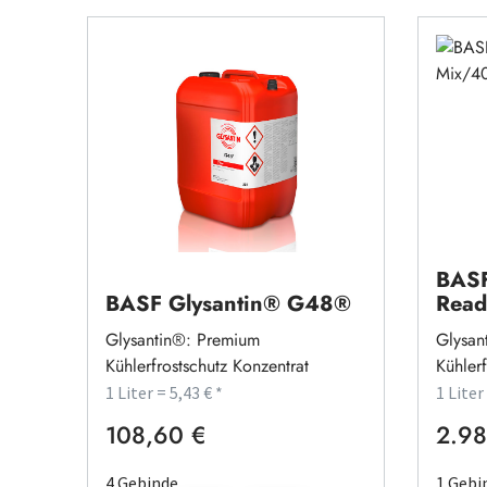
BASF
BASF Glysantin® G48®
Read
Glysantin®: Premium
Glysan
Kühlerfrostschutz Konzentrat
Kühler
1 Liter = 5,43 € *
1 Liter
108,60 €
2.98
Regulärer Preis:
Regulä
4 Gebinde
1 Gebi