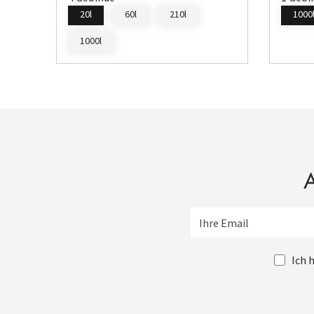
20l
60l
210l
1000
1000l
A
Ich 