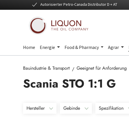
Autorisierter Petro-Canada Distributor D + AT
 Hauptinhalt springen
Zur Suche springen
Zur Hauptnavigation springen
Home
Energie
Food & Pharmacy
Agrar
Bauindustrie & Transport
Geeignet für Anforderung
Scania STO 1:1 G
Hersteller
Gebinde
Spezifikation