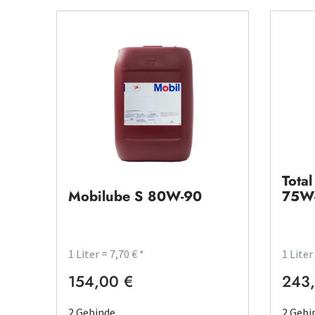
Tota
Mobilube S 80W-90
75W
1 Liter = 7,70 € *
1 Liter
154,00 €
243,
Regulärer Preis:
Regulä
2 Gebinde
2 Gebi