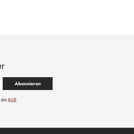
er
Abonnieren
 die
AGB