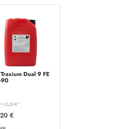
l Traxium Dual 9 FE
-90
 = 12,16 € *
20 €
rer Preis:
nde