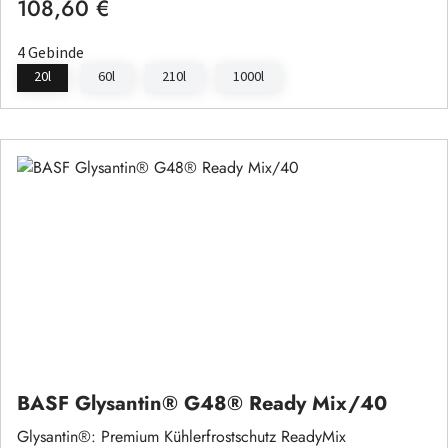
108,60 €
Regulärer Preis:
4 Gebinde
20l
60l
210l
1000l
BASF Glysantin® G48® Ready Mix/40
Glysantin®: Premium Kühlerfrostschutz ReadyMix