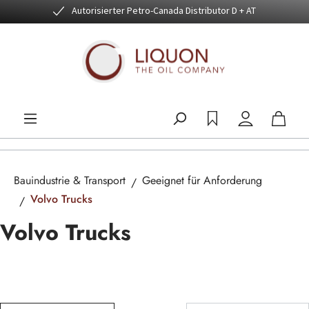
Autorisierter Petro-Canada Distributor D + AT
Zum Hauptinhalt springen
Bauindustrie & Transport
Geeignet für Anforderung
Volvo Trucks
Volvo Trucks