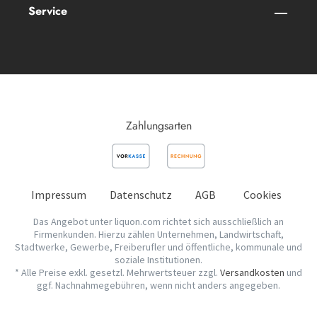
Service
Zahlungsarten
Impressum
Datenschutz
AGB
Cookies
Das Angebot unter liquon.com richtet sich ausschließlich an
Firmenkunden. Hierzu zählen Unternehmen, Landwirtschaft,
Stadtwerke, Gewerbe, Freiberufler und öffentliche, kommunale und
soziale Institutionen.
* Alle Preise exkl. gesetzl. Mehrwertsteuer zzgl.
Versandkosten
und
ggf. Nachnahmegebühren, wenn nicht anders angegeben.