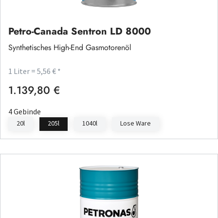
Petro-Canada Sentron LD 8000
Synthetisches High-End Gasmotorenöl
1 Liter = 5,56 € *
1.139,80 €
Regulärer Preis:
4 Gebinde
20l
205l
1040l
Lose Ware