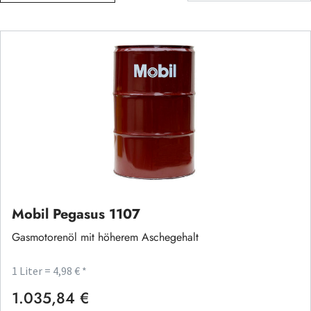
Mobil Pegasus 1107
Gasmotorenöl mit höherem Aschegehalt
1 Liter = 4,98 € *
1.035,84 €
Regulärer Preis: