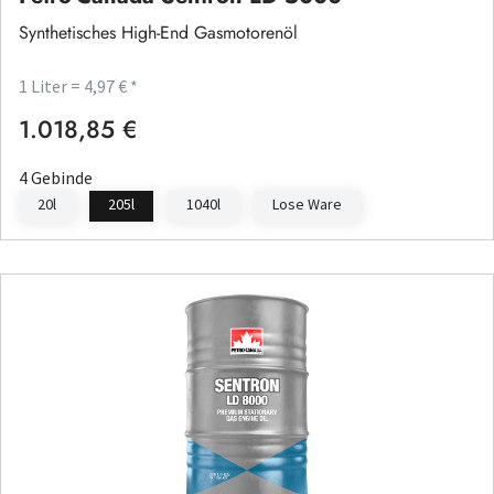
Synthetisches High-End Gasmotorenöl
1 Liter = 4,97 € *
1.018,85 €
Regulärer Preis:
4 Gebinde
20l
205l
1040l
Lose Ware