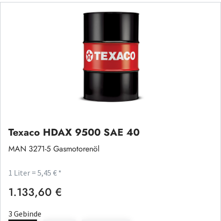
Texaco HDAX 9500 SAE 40
MAN 3271-5 Gasmotorenöl
1 Liter = 5,45 € *
1.133,60 €
Regulärer Preis:
3 Gebinde