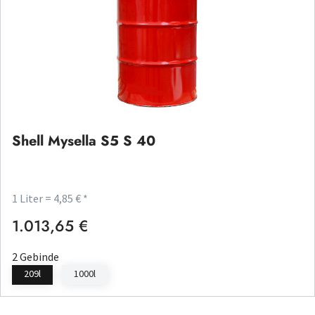
Shell Mysella S5 S 40
1 Liter = 4,85 € *
1.013,65 €
Regulärer Preis:
2 Gebinde
209l
1000l