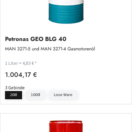
Petronas GEO BLG 40
MAN 3271-5 und MAN 3271-4 Gasmotorenöl
1 Liter = 4,83 € *
1.004,17 €
Regulärer Preis:
3 Gebinde
208l
1000l
Lose Ware