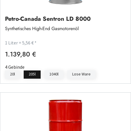
Petro-Canada Sentron LD 8000
Synthetisches High-End Gasmotorenöl
1 Liter = 5,56 € *
1.139,80 €
Regulärer Preis:
4 Gebinde
20l
205l
1040l
Lose Ware