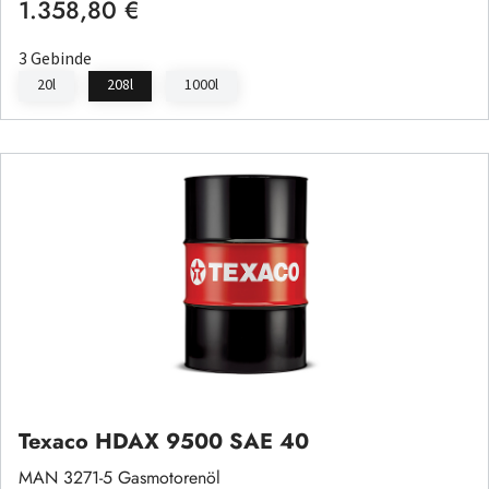
1.358,80 €
Regulärer Preis:
3 Gebinde
20l
208l
1000l
Texaco HDAX 9500 SAE 40
MAN 3271-5 Gasmotorenöl