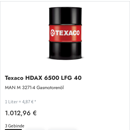
Texaco HDAX 6500 LFG 40
MAN M 3271-4 Gasmotorenöl
1 Liter = 4,87 € *
1.012,96 €
Regulärer Preis:
3 Gebinde