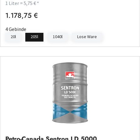
1 Liter = 5,75 € *
1.178,75 €
Regulärer Preis:
4 Gebinde
20l
205l
1040l
Lose Ware
Petro-Canada Sentron LD 5000