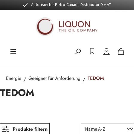
Autorisierter Petro-Canada Distributor D + AT
Zum Hauptinhalt springen
Energie
Geeignet für Anforderung
TEDOM
TEDOM
Produkte filtern