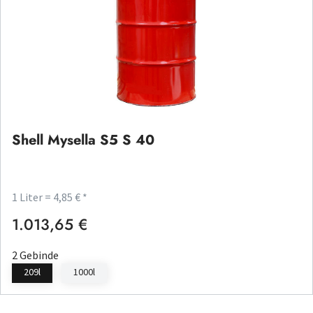
Shell Mysella S5 S 40
1 Liter = 4,85 € *
1.013,65 €
Regulärer Preis:
2 Gebinde
209l
1000l