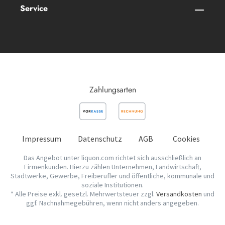
Service
Zahlungsarten
Impressum
Datenschutz
AGB
Cookies
Das Angebot unter liquon.com richtet sich ausschließlich an
Firmenkunden. Hierzu zählen Unternehmen, Landwirtschaft,
Stadtwerke, Gewerbe, Freiberufler und öffentliche, kommunale und
soziale Institutionen.
* Alle Preise exkl. gesetzl. Mehrwertsteuer zzgl.
Versandkosten
und
ggf. Nachnahmegebühren, wenn nicht anders angegeben.