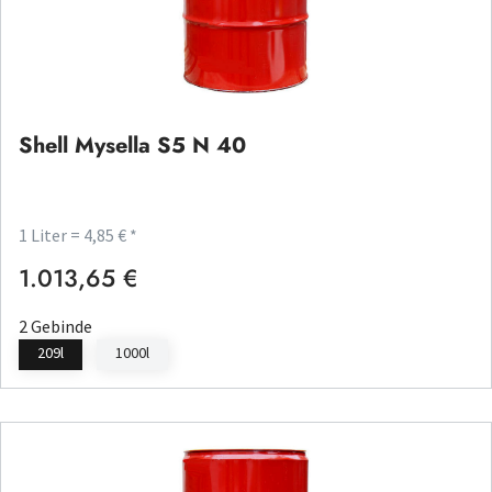
Shell Mysella S5 N 40
1 Liter = 4,85 € *
1.013,65 €
Regulärer Preis:
2 Gebinde
209l
1000l