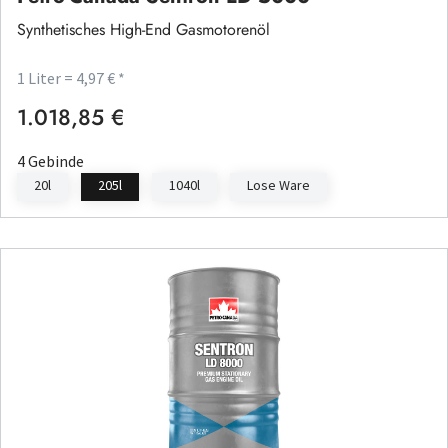
Synthetisches High-End Gasmotorenöl
1 Liter = 4,97 € *
1.018,85 €
Regulärer Preis:
4 Gebinde
20l
205l
1040l
Lose Ware