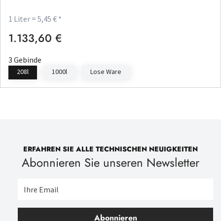
1 Liter = 5,45 € *
1.133,60 €
Regulärer Preis:
3 Gebinde
208l
1000l
Lose Ware
ERFAHREN SIE ALLE TECHNISCHEN NEUIGKEITEN
Abonnieren Sie unseren Newsletter
Abonnieren