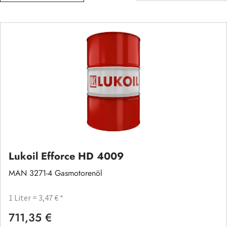
Lukoil Efforce HD 4009
MAN 3271-4 Gasmotorenöl
1 Liter = 3,47 € *
711,35 €
Regulärer Preis: