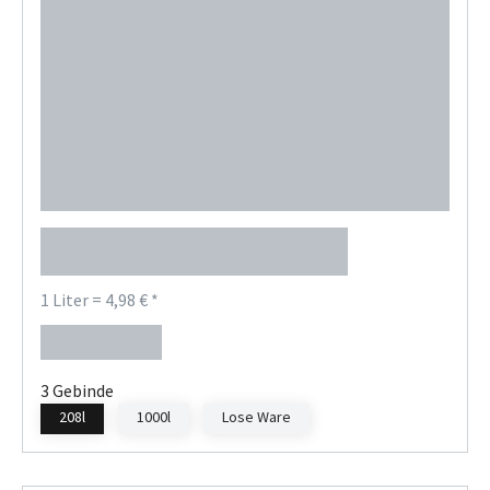
Mobil Pegasus 1107
1 Liter = 4,98 € *
1.035,84 €
Regulärer Preis:
3 Gebinde
208l
1000l
Lose Ware