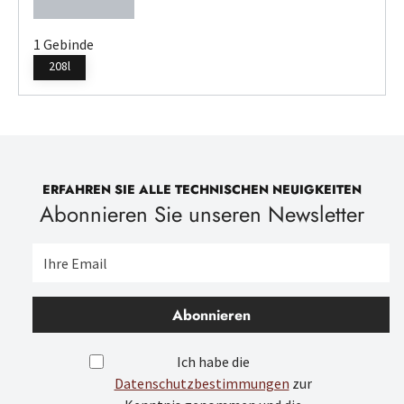
1.098,24 €
Regulärer Preis:
1 Gebinde
208l
ERFAHREN SIE ALLE TECHNISCHEN NEUIGKEITEN
Abonnieren Sie unseren Newsletter
Abonnieren
Ich habe die
Datenschutzbestimmungen
zur