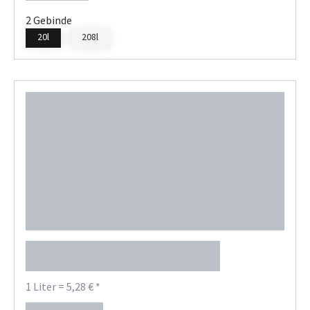
2 Gebinde
20l
208l
Mobil DTE 10 Excel 46
1 Liter = 5,28 € *