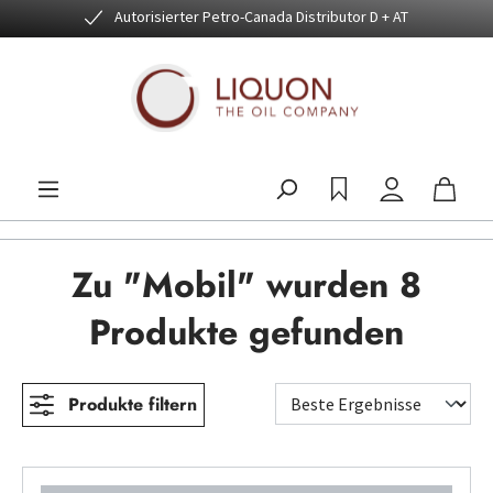
Autorisierter Petro-Canada Distributor D + AT
Zum Hauptinhalt springen
Zu "Mobil" wurden 8
Produkte gefunden
Produkte filtern