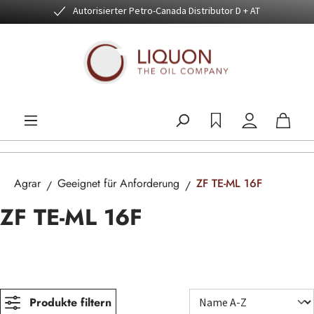
Autorisierter Petro-Canada Distributor D + AT
Zum Hauptinhalt springen
Agrar
Geeignet für Anforderung
ZF TE-ML 16F
ZF TE-ML 16F
Produkte filtern