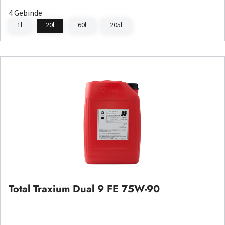
4 Gebinde
1l
20l
60l
205l
Total Traxium Dual 9 FE 75W-90