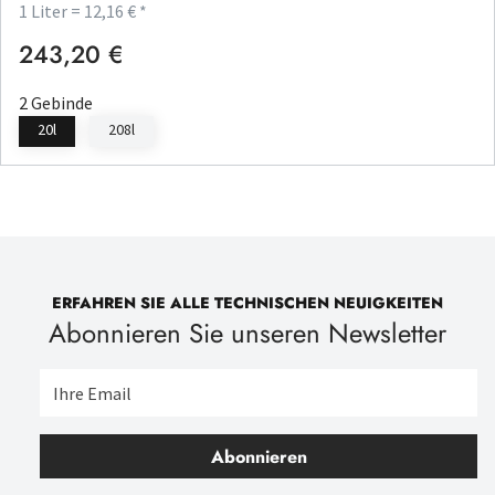
1 Liter = 12,16 € *
243,20 €
Regulärer Preis:
2 Gebinde
20l
208l
ERFAHREN SIE ALLE TECHNISCHEN NEUIGKEITEN
Abonnieren Sie unseren Newsletter
Abonnieren