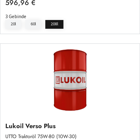
596,96 €
Regulärer Preis:
3 Gebinde
20l
60l
208l
Lukoil Verso Plus
UTTO Traktoröl 75W-80 (10W-30)