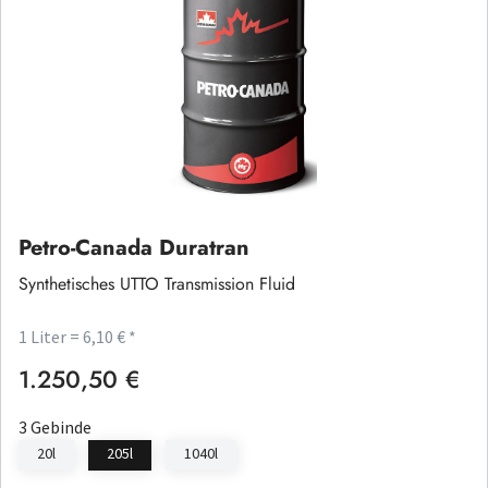
Petro-Canada Duratran
Synthetisches UTTO Transmission Fluid
1 Liter = 6,10 € *
1.250,50 €
Regulärer Preis:
3 Gebinde
20l
205l
1040l