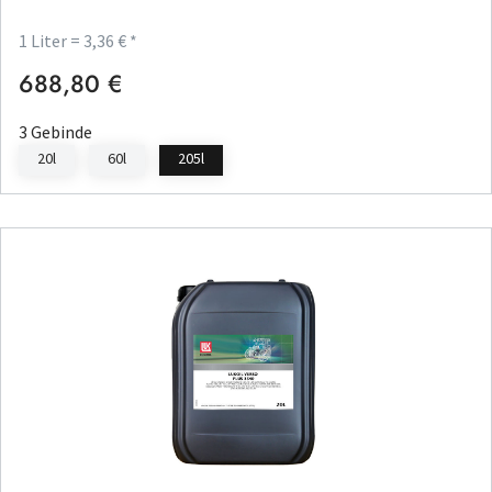
1 Liter = 3,36 € *
688,80 €
Regulärer Preis:
3 Gebinde
20l
60l
205l