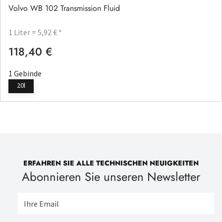
Volvo WB 102 Transmission Fluid
1 Liter = 5,92 € *
118,40 €
Regulärer Preis:
1 Gebinde
20l
ERFAHREN SIE ALLE TECHNISCHEN NEUIGKEITEN
Abonnieren Sie unseren Newsletter