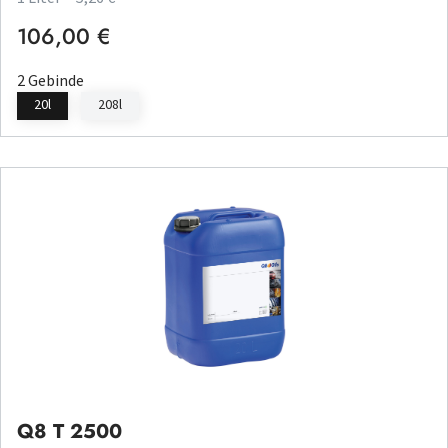
106,00 €
Regulärer Preis:
2 Gebinde
20l
208l
Q8 T 2500