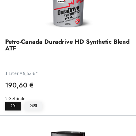
Petro-Canada Duradrive HD Synthetic Blend
ATF
1 Liter = 9,53 € *
190,60 €
Regulärer Preis:
2 Gebinde
20l
205l