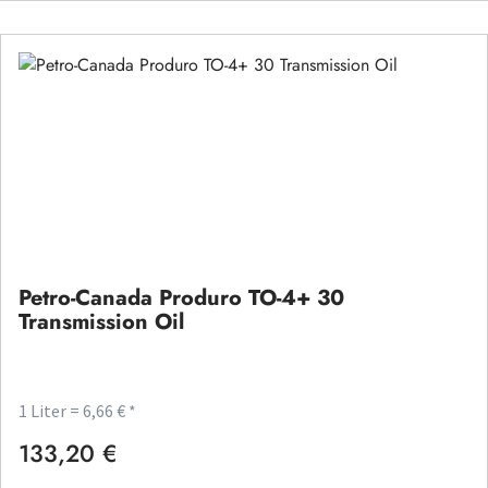
Petro-Canada Produro TO-4+ 30
Transmission Oil
1 Liter = 6,66 € *
133,20 €
Regulärer Preis: