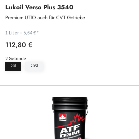
Lukoil Verso Plus 3540
Premium UTTO auch für CVT Getriebe
1 Liter = 5,64 € *
112,80 €
Regulärer Preis:
2 Gebinde
20l
205l