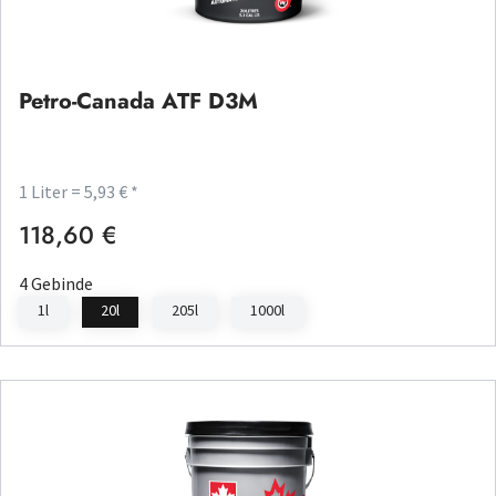
Petro-Canada ATF D3M
1 Liter = 5,93 € *
118,60 €
Regulärer Preis:
4 Gebinde
1l
20l
205l
1000l