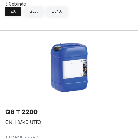
3 Gebinde
20l
205l
1040l
Q8 T 2200
CNH 3540 UTTO
1 Liter = 5,26 € *