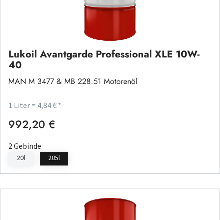
Lukoil Avantgarde Professional XLE 10W-
40
MAN M 3477 & MB 228.51 Motorenöl
1 Liter = 4,84 € *
992,20 €
Regulärer Preis:
2 Gebinde
20l
205l