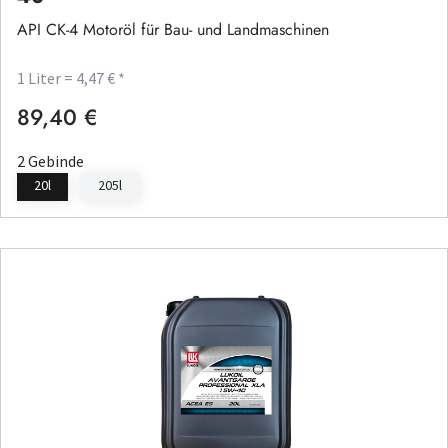
API CK-4 Motoröl für Bau- und Landmaschinen
1 Liter = 4,47 € *
89,40 €
Regulärer Preis:
2 Gebinde
20l
205l