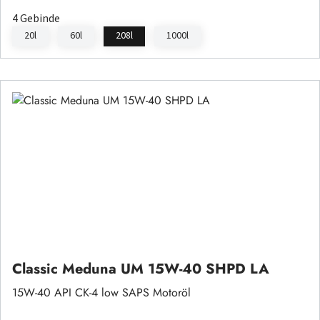
4 Gebinde
20l
60l
208l
1000l
Classic Meduna UM 15W-40 SHPD LA
15W-40 API CK-4 low SAPS Motoröl