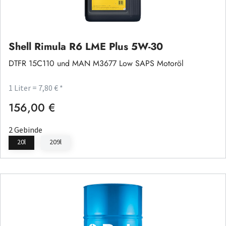
Shell Rimula R6 LME Plus 5W-30
DTFR 15C110 und MAN M3677 Low SAPS Motoröl
1 Liter = 7,80 € *
156,00 €
Regulärer Preis:
2 Gebinde
20l
209l