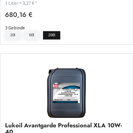
1 Liter = 3,27 € *
680,16 €
Regulärer Preis:
3 Gebinde
20l
60l
208l
Lukoil Avantgarde Professional XLA 10W-
40