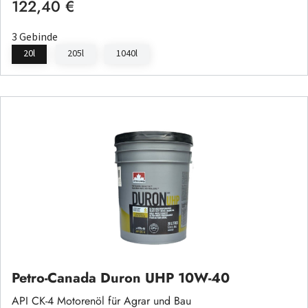
122,40 €
Regulärer Preis:
3 Gebinde
20l
205l
1040l
Petro-Canada Duron UHP 10W-40
API CK-4 Motorenöl für Agrar und Bau