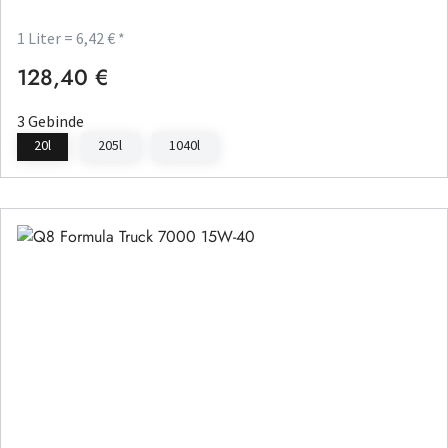
1 Liter = 6,42 € *
128,40 €
Regulärer Preis:
3 Gebinde
20l
205l
1040l