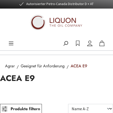
Autorisierter Petro-Canada Distributor D + AT
Zum Hauptinhalt springen
Agrar
Geeignet für Anforderung
ACEA E9
ACEA E9
Produkte filtern