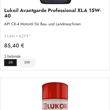
Lukoil Avantgarde Professional XLA 15W-
40
API CK-4 Motoröl für Bau- und Landmaschinen
1 Liter = 4,27 € *
85,40 €
Regulärer Preis:
2 Gebinde
20l
205l