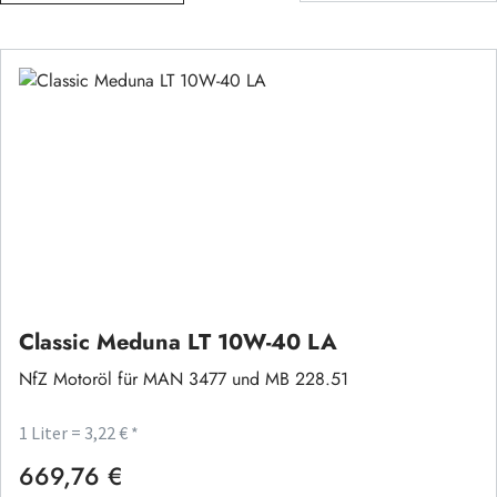
Classic Meduna LT 10W-40 LA
NfZ Motoröl für MAN 3477 und MB 228.51
1 Liter = 3,22 € *
669,76 €
Regulärer Preis: