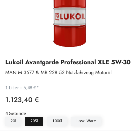
Lukoil Avantgarde Professional XLE 5W-30
MAN M 3677 & MB 228.52 Nutzfahrzeug Motoröl
1 Liter = 5,48 € *
1.123,40 €
Regulärer Preis:
4 Gebinde
20l
205l
1000l
Lose Ware