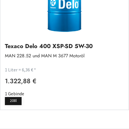
Texaco Delo 400 XSP-SD 5W-30
MAN 228.52 und MAN M 3677 Motoröl
1 Liter = 6,36 € *
1.322,88 €
Regulärer Preis:
1 Gebinde
208l