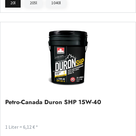
20l
205l
1040l
Petro-Canada Duron SHP 15W-40
1 Liter = 6,12 € *