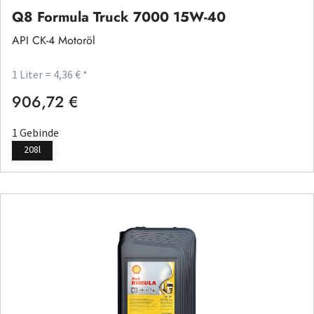
Q8 Formula Truck 7000 15W-40
API CK-4 Motoröl
1 Liter = 4,36 € *
906,72 €
Regulärer Preis:
1 Gebinde
208l