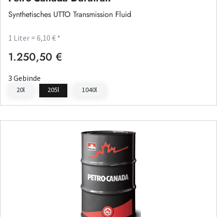
Synthetisches UTTO Transmission Fluid
1 Liter = 6,10 € *
1.250,50 €
Regulärer Preis:
3 Gebinde
20l
205l
1040l