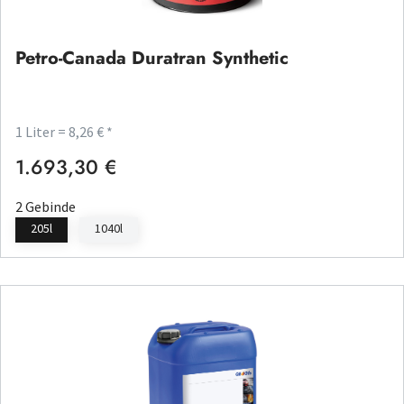
Petro-Canada Duratran Synthetic
1 Liter = 8,26 € *
1.693,30 €
Regulärer Preis:
2 Gebinde
205l
1040l