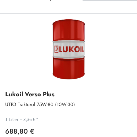
Lukoil Verso Plus
UTTO Traktoröl 75W-80 (10W-30)
1 Liter = 3,36 € *
688,80 €
Regulärer Preis: