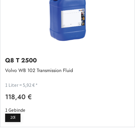
Q8 T 2500
Volvo WB 102 Transmission Fluid
1 Liter = 5,92 € *
118,40 €
Regulärer Preis:
1 Gebinde
20l