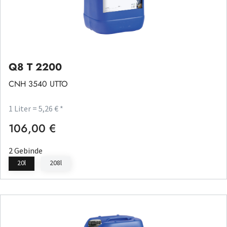
Q8 T 2200
CNH 3540 UTTO
1 Liter = 5,26 € *
106,00 €
Regulärer Preis:
2 Gebinde
20l
208l