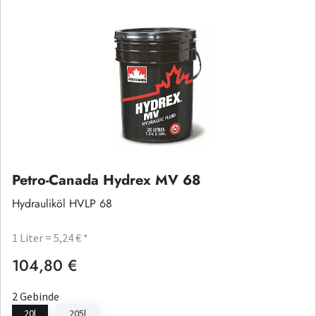
Petro-Canada Hydrex MV 68
Hydrauliköl HVLP 68
1 Liter = 5,24 € *
104,80 €
Regulärer Preis:
2 Gebinde
20l
205l