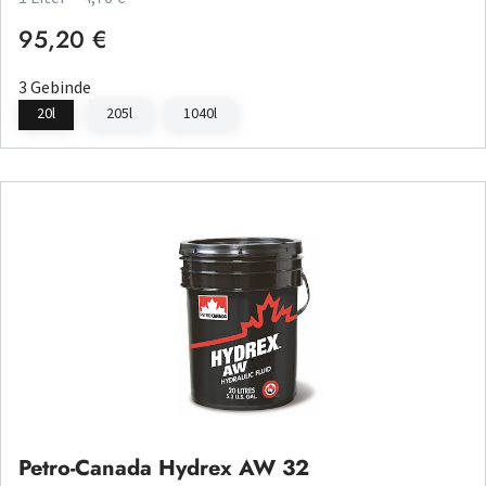
95,20 €
Regulärer Preis:
3 Gebinde
20l
205l
1040l
Petro-Canada Hydrex AW 32