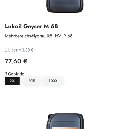
Lukoil Geyser M 68
Mehrbereichs-Hydrauliköl HVLP 68
1 Liter = 3,88 € *
77,60 €
Regulärer Preis:
3 Gebinde
20l
205l
1000l