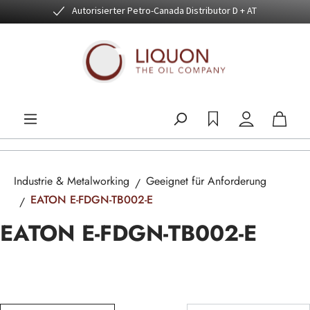
Autorisierter Petro-Canada Distributor D + AT
Zum Hauptinhalt springen
Industrie & Metalworking
Geeignet für Anforderung
EATON E-FDGN-TB002-E
EATON E-FDGN-TB002-E