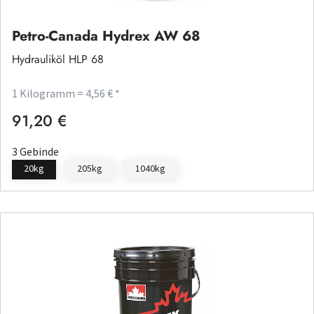
Petro-Canada Hydrex AW 68
Hydrauliköl HLP 68
1 Kilogramm = 4,56 € *
91,20 €
Regulärer Preis:
3 Gebinde
20kg
205kg
1040kg