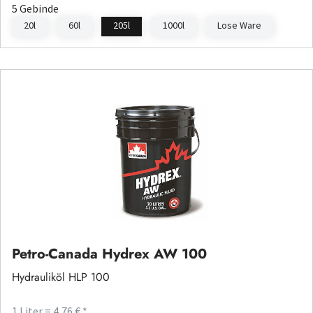
5 Gebinde
20l
60l
205l
1000l
Lose Ware
Petro-Canada Hydrex AW 100
Hydrauliköl HLP 100
1 Liter = 4,76 € *