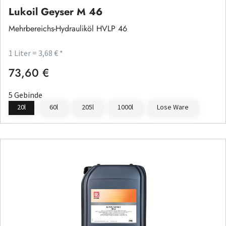
Lukoil Geyser M 46
Mehrbereichs-Hydrauliköl HVLP 46
1 Liter = 3,68 € *
73,60 €
Regulärer Preis:
5 Gebinde
20l
60l
205l
1000l
Lose Ware