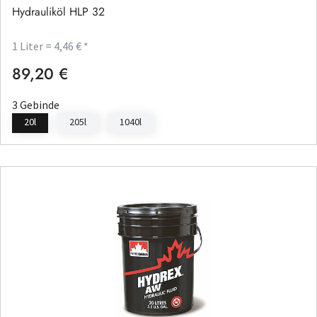
Hydrauliköl HLP 32
1 Liter = 4,46 € *
89,20 €
Regulärer Preis:
3 Gebinde
20l
205l
1040l