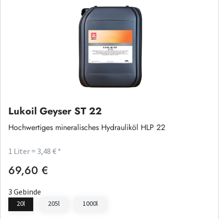
Lukoil Geyser ST 22
Hochwertiges mineralisches Hydrauliköl HLP 22
1 Liter = 3,48 € *
69,60 €
Regulärer Preis:
3 Gebinde
20l
205l
1000l