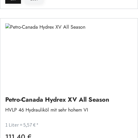
Petro-Canada Hydrex XV All Season
HVLP 46 Hydrauliköl mit sehr hohem VI
1 Liter = 5,57 € *
111,40 €
Regulärer Preis: