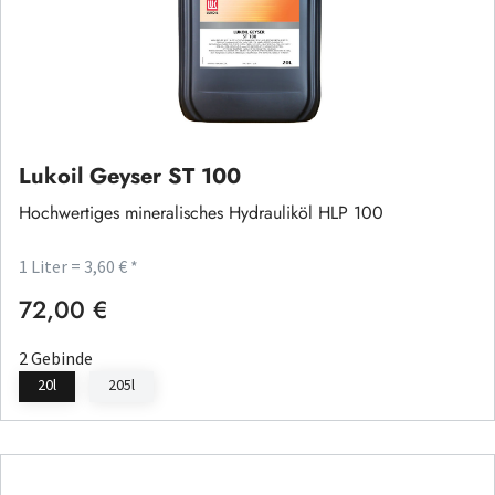
Lukoil Geyser ST 100
Hochwertiges mineralisches Hydrauliköl HLP 100
1 Liter = 3,60 € *
72,00 €
Regulärer Preis:
2 Gebinde
20l
205l