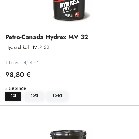
Petro-Canada Hydrex MV 32
Hydrauliköl HVLP 32
1 Liter = 4,94 € *
98,80 €
Regulärer Preis:
3 Gebinde
20l
205l
1040l