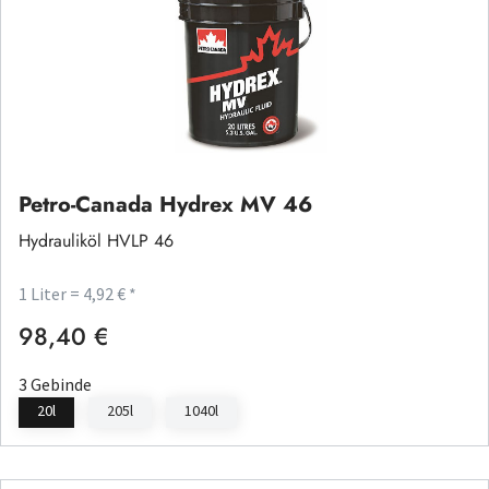
Petro-Canada Hydrex MV 46
Hydrauliköl HVLP 46
1 Liter = 4,92 € *
98,40 €
Regulärer Preis:
3 Gebinde
20l
205l
1040l