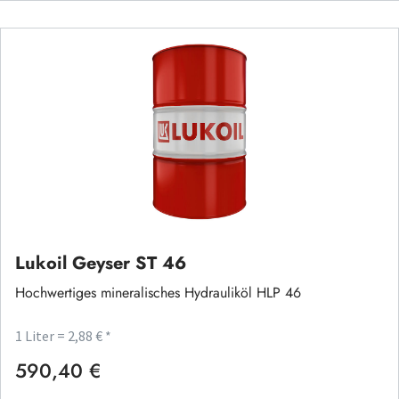
Lukoil Geyser ST 46
Hochwertiges mineralisches Hydrauliköl HLP 46
1 Liter = 2,88 € *
590,40 €
Regulärer Preis: