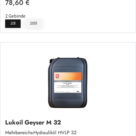
78,60 €
Regulärer Preis:
2 Gebinde
20l
205l
Lukoil Geyser M 32
Mehrbereichs-Hydrauliköl HVLP 32