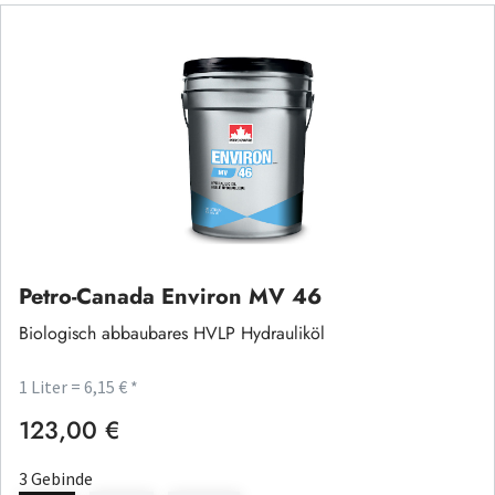
Petro-Canada Environ MV 46
Biologisch abbaubares HVLP Hydrauliköl
1 Liter = 6,15 € *
123,00 €
Regulärer Preis:
3 Gebinde