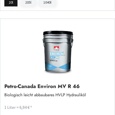
20l
205l
1040l
Petro-Canada Environ MV R 46
Biologisch leicht abbaubares HVLP Hydrauliköl
1 Liter = 6,94 € *