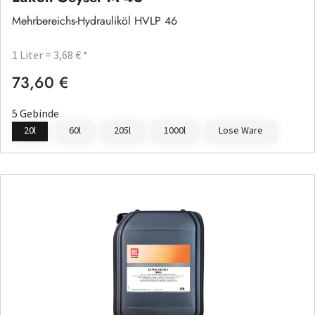
Mehrbereichs-Hydrauliköl HVLP 46
1 Liter = 3,68 € *
73,60 €
Regulärer Preis:
5 Gebinde
20l
60l
205l
1000l
Lose Ware