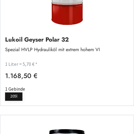
Lukoil Geyser Polar 32
Spezial HVLP Hydrauliköl mit extrem hohem VI
1 Liter = 5,70 € *
1.168,50 €
Regulärer Preis:
1 Gebinde
205l