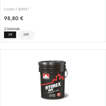
1 Liter = 4,94 € *
98,80 €
Regulärer Preis:
2 Gebinde
20l
205l