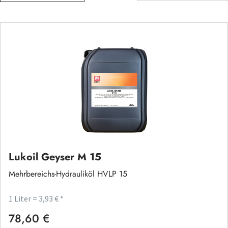
Lukoil Geyser M 15
Mehrbereichs-Hydrauliköl HVLP 15
1 Liter = 3,93 € *
78,60 €
Regulärer Preis: