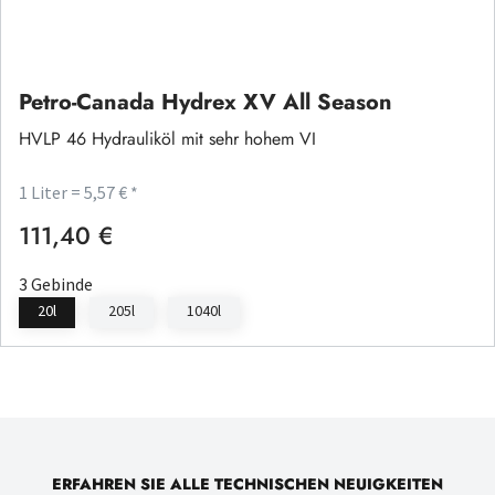
Petro-Canada Hydrex XV All Season
HVLP 46 Hydrauliköl mit sehr hohem VI
1 Liter = 5,57 € *
111,40 €
Regulärer Preis:
3 Gebinde
20l
205l
1040l
ERFAHREN SIE ALLE TECHNISCHEN NEUIGKEITEN