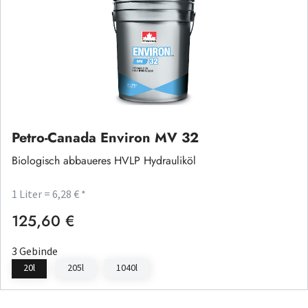
Petro-Canada Environ MV 32
Biologisch abbaueres HVLP Hydrauliköl
1 Liter = 6,28 € *
125,60 €
Regulärer Preis:
3 Gebinde
20l
205l
1040l