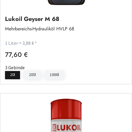
Lukoil Geyser M 68
Mehrbereichs-Hydrauliköl HVLP 68
1 Liter = 3,88 € *
77,60 €
Regulärer Preis:
3 Gebinde
20l
205l
1000l