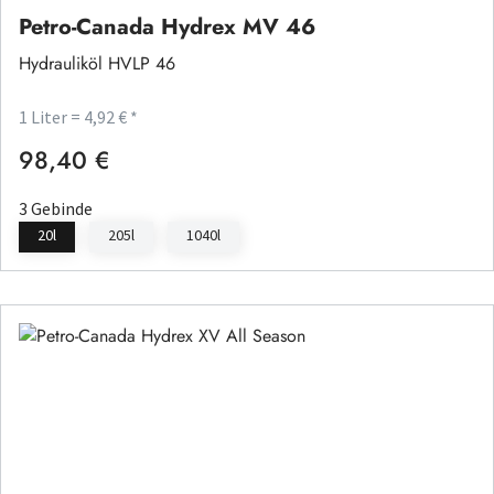
Petro-Canada Hydrex MV 46
Hydrauliköl HVLP 46
1 Liter = 4,92 € *
98,40 €
Regulärer Preis:
3 Gebinde
20l
205l
1040l