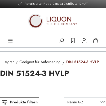
Autorisierter Petro-Canada Distributor D + AT
Zum Hauptinhalt springen
Agrar
Geeignet für Anforderung
DIN 51524-3 HVLP
DIN 51524-3 HVLP
Produkte filtern