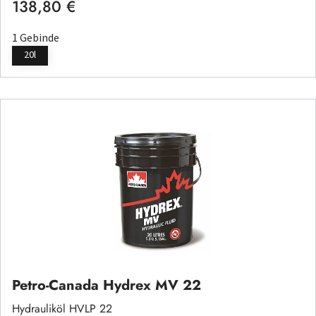
138,80 €
Regulärer Preis:
1 Gebinde
20l
Petro-Canada Hydrex MV 22
Hydrauliköl HVLP 22