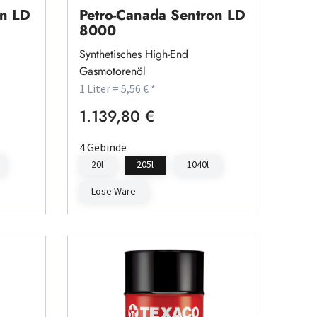
on LD
Petro-Canada Sentron LD
8000
Synthetisches High-End
Gasmotorenöl
1 Liter = 5,56 € *
1.139,80 €
Regulärer Preis:
4 Gebinde
20l
205l
1040l
Lose Ware