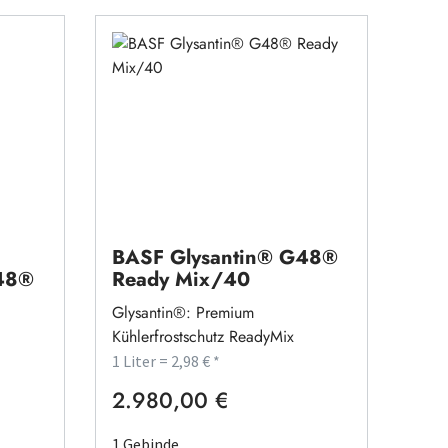
BASF Glysantin® G48®
G48®
Ready Mix/40
Glysantin®: Premium
Kühlerfrostschutz ReadyMix
1 Liter = 2,98 € *
2.980,00 €
Regulärer Preis:
1 Gebinde