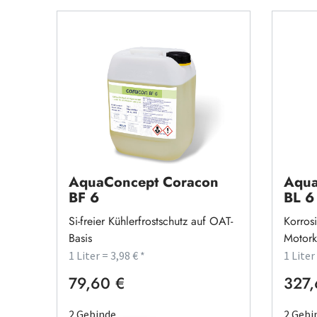
AquaConcept Coracon
Aqua
BF 6
BL 6
Si-freier Kühlerfrostschutz auf OAT-
Korrosi
Basis
Motork
1 Liter = 3,98 € *
1 Liter
79,60 €
327,
Regulärer Preis:
Regulä
2 Gebinde
2 Gebi