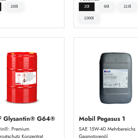
200l
20l
60l
210l
1000l
 Glysantin® G64®
Mobil Pegasus 1
tin®: Premium
SAE 15W-40 Mehrbereichs
rostschutz Konzentrat
Gasmotorenöl