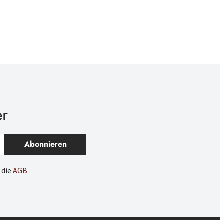
er
Abonnieren
 die
AGB