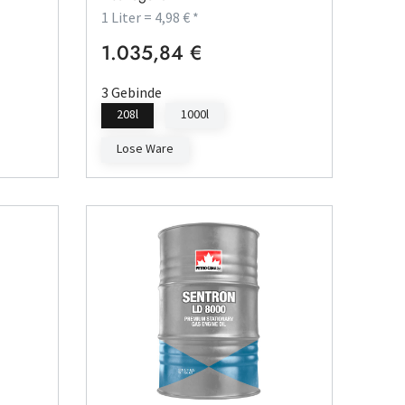
1 Liter = 4,98 € *
1.035,84 €
Regulärer Preis:
3 Gebinde
208l
1000l
Lose Ware