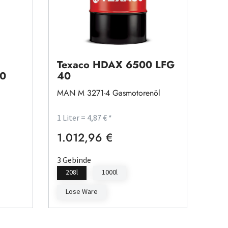
Texaco HDAX 6500 LFG
40
40
MAN M 3271-4 Gasmotorenöl
1 Liter = 4,87 € *
1.012,96 €
Regulärer Preis:
3 Gebinde
208l
1000l
Lose Ware