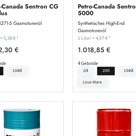
o-Canada Sentron CG
Petro-Canada Sentr
lus
5000
271-5 Gasmotorenöl
Synthetisches High-End
Gasmotorenöl
 = 5,38 € *
1 Liter = 4,97 € *
2,30 €
1.018,85 €
rer Preis:
Regulärer Preis:
nde
4 Gebinde
1040l
20l
205l
1040l
Lose Ware