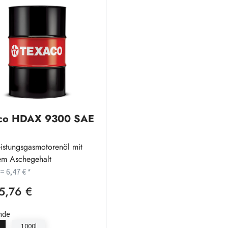
co HDAX 9300 SAE
istungsgasmotorenöl mit
rem Aschegehalt
 = 6,47 € *
5,76 €
rer Preis:
nde
1000l