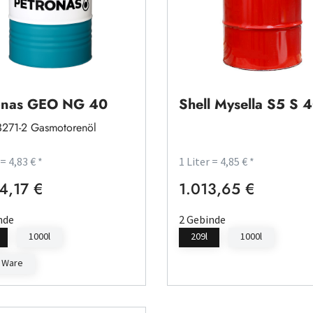
onas GEO NG 40
Shell Mysella S5 S 
271-2 Gasmotorenöl
 = 4,83 € *
1 Liter = 4,85 € *
4,17 €
1.013,65 €
rer Preis:
Regulärer Preis:
nde
2 Gebinde
1000l
209l
1000l
 Ware