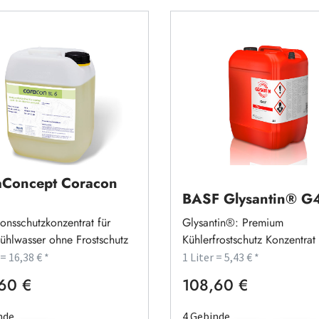
Concept Coracon
BASF Glysantin® 
onsschutzkonzentrat für
Glysantin®: Premium
ühlwasser ohne Frostschutz
Kühlerfrostschutz Konzentrat
 = 16,38 € *
1 Liter = 5,43 € *
60 €
108,60 €
rer Preis:
Regulärer Preis:
nde
4 Gebinde