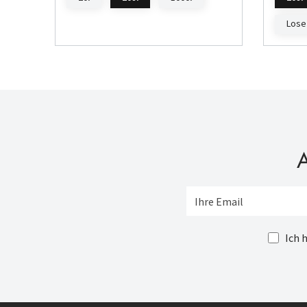
Lose
A
Ich 