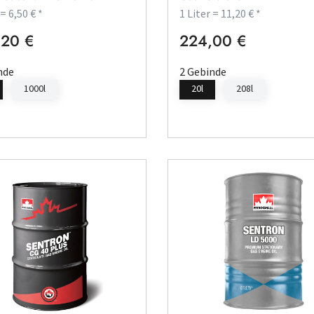
 = 6,50 € *
1 Liter = 11,20 € *
20 €
224,00 €
rer Preis:
Regulärer Preis:
nde
2 Gebinde
1000l
20l
208l