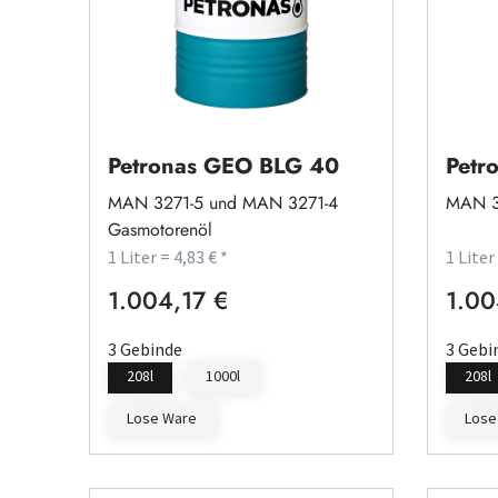
Petronas GEO BLG 40
Petr
MAN 3271-5 und MAN 3271-4
MAN 3
Gasmotorenöl
1 Liter = 4,83 € *
1 Liter
1.004,17 €
1.00
Regulärer Preis:
Regulä
3 Gebinde
3 Gebi
208l
1000l
208l
Lose Ware
Lose