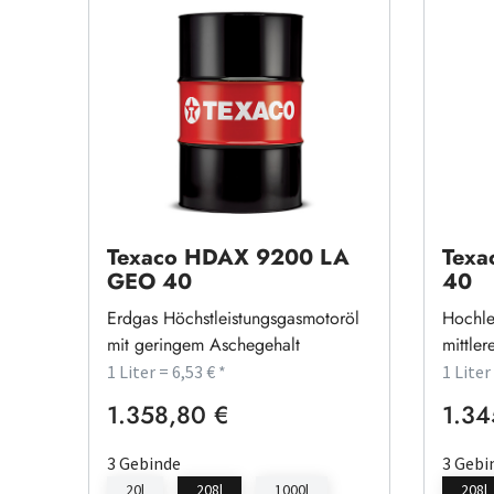
Texaco HDAX 9200 LA
Texa
GEO 40
40
Erdgas Höchstleistungsgasmotoröl
Hochle
mit geringem Aschegehalt
mittle
1 Liter = 6,53 € *
1 Liter
1.358,80 €
1.34
Regulärer Preis:
Regulä
3 Gebinde
3 Gebi
20l
208l
1000l
208l