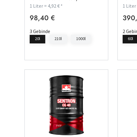
1 Liter = 4,92 € *
1 Liter
98,40 €
390,
Regulärer Preis:
Regulä
3 Gebinde
2 Gebi
20l
210l
1000l
60l