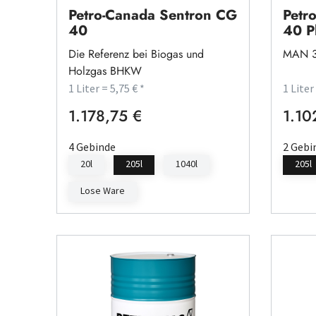
Petro-Canada Sentron CG
Petr
40
40 P
Die Referenz bei Biogas und
MAN 3
Holzgas BHKW
1 Liter = 5,75 € *
1 Liter
1.178,75 €
1.10
Regulärer Preis:
Regulä
4 Gebinde
2 Gebi
20l
205l
1040l
205l
Lose Ware