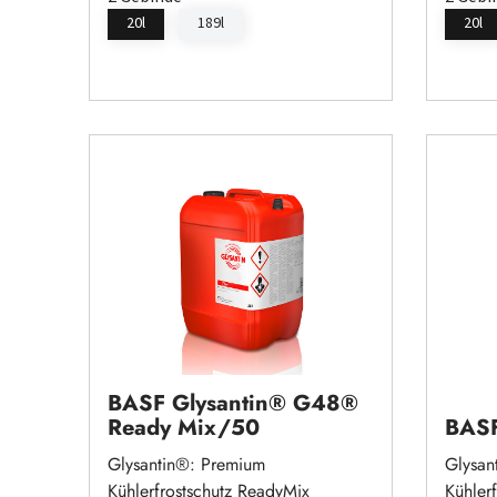
20l
189l
20l
BASF Glysantin® G48®
Ready Mix/50
BASF
Glysantin®: Premium
Glysan
Kühlerfrostschutz ReadyMix
Kühlerf