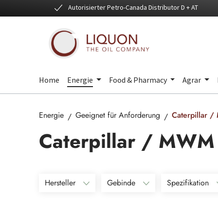
Autorisierter Petro-Canada Distributor D + AT
 Hauptinhalt springen
Zur Suche springen
Zur Hauptnavigation springen
Home
Energie
Food & Pharmacy
Agrar
Energie
Geeignet für Anforderung
Caterpillar 
Caterpillar / MWM
Hersteller
Gebinde
Spezifikation