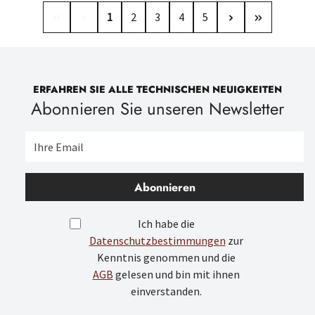
Seite
Seite
Seite
Seite
Seite
1
2
3
4
5
ERFAHREN SIE ALLE TECHNISCHEN NEUIGKEITEN
Abonnieren Sie unseren Newsletter
Abonnieren
Ich habe die
Datenschutzbestimmungen
zur
Kenntnis genommen und die
AGB
gelesen und bin mit ihnen
einverstanden.