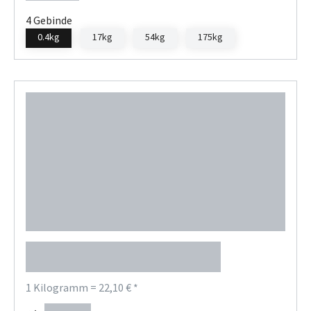
4 Gebinde
0.4kg
17kg
54kg
175kg
Petro-Canada Peerless OG 2
red
1 Kilogramm = 22,10 € *