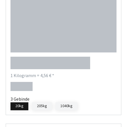
Petro-Canada Hydrex AW 68
1 Kilogramm = 4,56 € *
91,20 €
Regulärer Preis:
3 Gebinde
20kg
205kg
1040kg