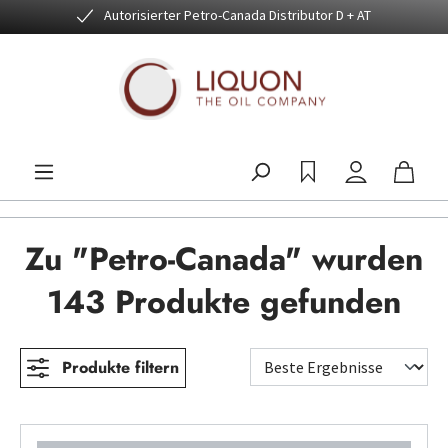
Autorisierter Petro-Canada Distributor D + AT
Zum Hauptinhalt springen
Zu "Petro-Canada" wurden
143 Produkte gefunden
Produkte filtern