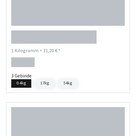
Petro-Canada Purity FG1
Grease
1 Kilogramm = 31,20 € *
12,48 €
Regulärer Preis:
3 Gebinde
0.4kg
17kg
54kg